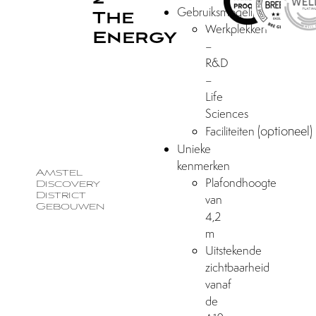
Gebruiksmogelijkheden
The
Werkplekken
Energy
–
R&D
–
Life
Sciences
(optioneel)
Faciliteiten
Unieke
kenmerken
Amstel
Plafondhoogte
Discovery
District
van
Gebouwen
4,2
m
Uitstekende
zichtbaarheid
vanaf
de