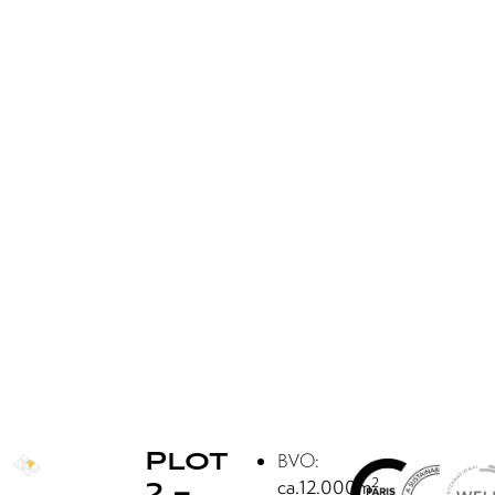
Plot
BVO:
2
ca.12.000m
2 –